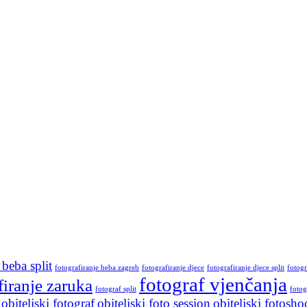
 beba split
fotografiranje beba zagreb
fotografiranje djece
fotografiranje djece split
fotogr
fotograf vjenčanja
firanje zaruka
fotograf split
fotog
obiteljski fotograf
obiteljski foto session
obiteljski fotosho