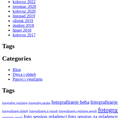
kolovoz 2022
prosinac 2020
kolovoz 2020
listopad 2019
ožujak 2019
studeni 2018
lipanj 2018
kolovoz 2017
Tags
Categories
Blog
Djeca i obitelj
Parovi i vjenčanja
Tags
fotografiranje beba
fotografiranje
fotografije vjenčanja
fotografije zaruka
fotogra
fotografiranje obitelji
fotografiranje u prirodi
fotografiranje vjenčanja zagreb
foto session mladenci
foto session za mladence
vjenčanje zagreb