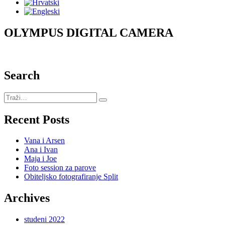
OLYMPUS DIGITAL CAMERA
Search
Recent Posts
Vana i Arsen
Ana i Ivan
Maja i Joe
Foto session za parove
Obiteljsko fotografiranje Split
Archives
studeni 2022