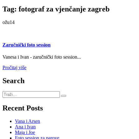
Tag: fotograf za vjenčanje zagreb
ožu
14
Zaručnički foto session
Vanesa i Ivan - zaručnički foto session...
Pročitaj više
Search
Recent Posts
Vana i Arsen
Ana i Ivan
Maja i Joe
Foto session za parove