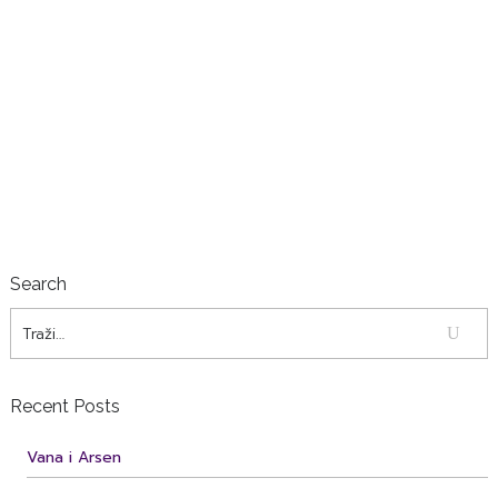
JSKI FOTO SESSION
 obiteljski session u Splitu...
j više
Search
Recent Posts
Vana i Arsen