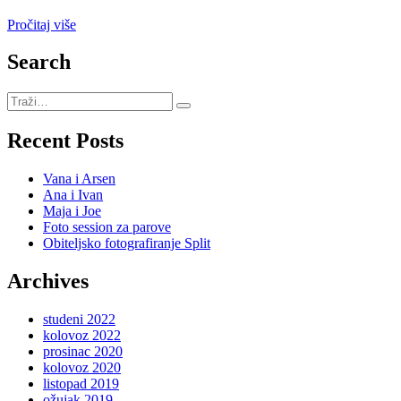
Pročitaj više
Search
Recent Posts
Vana i Arsen
Ana i Ivan
Maja i Joe
Foto session za parove
Obiteljsko fotografiranje Split
Archives
studeni 2022
kolovoz 2022
prosinac 2020
kolovoz 2020
listopad 2019
ožujak 2019