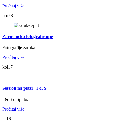
Pročitaj više
pro
28
Zaručničko fotografiranje
Fotografije zaruka...
Pročitaj više
kol
17
Session na plaži - I & S
I & S u Splitu...
Pročitaj više
lis
16