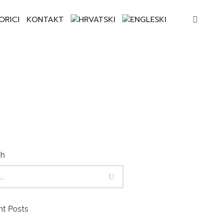
ORICI
KONTAKT
ch
nt Posts