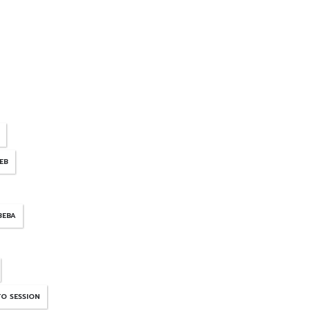
EB
BEBA
TO SESSION