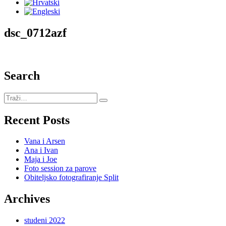
dsc_0712azf
Search
Recent Posts
Vana i Arsen
Ana i Ivan
Maja i Joe
Foto session za parove
Obiteljsko fotografiranje Split
Archives
studeni 2022