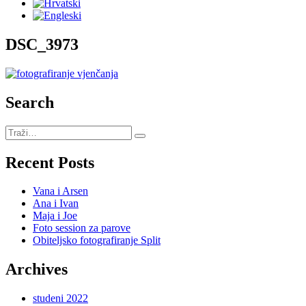
DSC_3973
Search
Recent Posts
Vana i Arsen
Ana i Ivan
Maja i Joe
Foto session za parove
Obiteljsko fotografiranje Split
Archives
studeni 2022