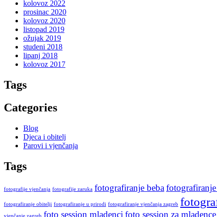
kolovoz 2022
prosinac 2020
kolovoz 2020
listopad 2019
ožujak 2019
studeni 2018
lipanj 2018
kolovoz 2017
Tags
Categories
Blog
Djeca i obitelj
Parovi i vjenčanja
Tags
fotografiranje beba
fotografiranje
fotografije vjenčanja
fotografije zaruka
fotogra
fotografiranje obitelji
fotografiranje u prirodi
fotografiranje vjenčanja zagreb
foto session mladenci
foto session za mladence
vjenčanje zagreb