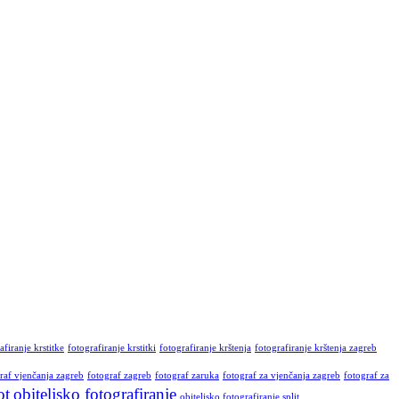
afiranje krstitke
fotografiranje krstitki
fotografiranje krštenja
fotografiranje krštenja zagreb
raf vjenčanja zagreb
fotograf zagreb
fotograf zaruka
fotograf za vjenčanja zagreb
fotograf za
ot
obiteljsko fotografiranje
obiteljsko fotografiranje split