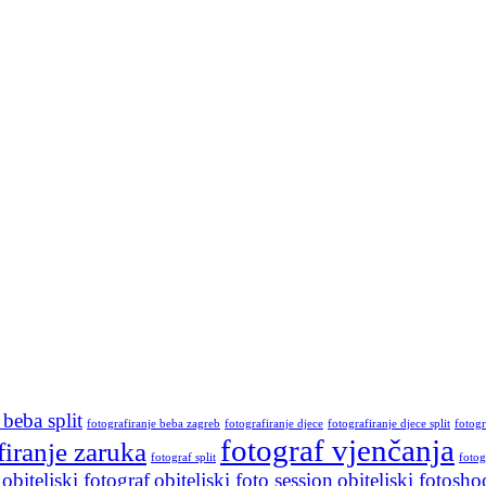
 beba split
fotografiranje beba zagreb
fotografiranje djece
fotografiranje djece split
fotogr
fotograf vjenčanja
firanje zaruka
fotograf split
fotog
obiteljski fotograf
obiteljski foto session
obiteljski fotosho