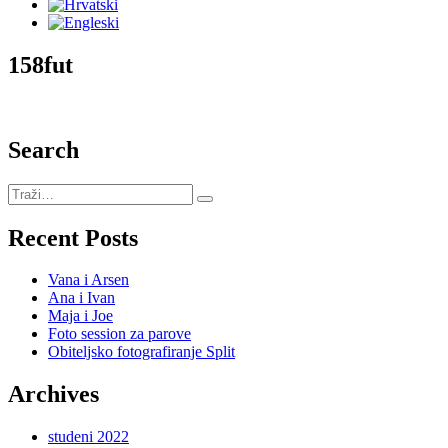
158fut
Search
Recent Posts
Vana i Arsen
Ana i Ivan
Maja i Joe
Foto session za parove
Obiteljsko fotografiranje Split
Archives
studeni 2022