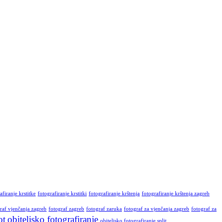
afiranje krstitke
fotografiranje krstitki
fotografiranje krštenja
fotografiranje krštenja zagreb
raf vjenčanja zagreb
fotograf zagreb
fotograf zaruka
fotograf za vjenčanja zagreb
fotograf za
ot
obiteljsko fotografiranje
obiteljsko fotografiranje split