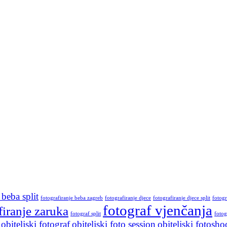
 beba split
fotografiranje beba zagreb
fotografiranje djece
fotografiranje djece split
fotogr
fotograf vjenčanja
firanje zaruka
fotograf split
fotog
obiteljski fotograf
obiteljski foto session
obiteljski fotosho