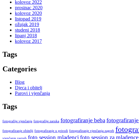
kolovoz 2022
prosinac 2020
kolovoz 2020
listopad 2019
ožujak 2019
studeni 2018
lipanj 2018
kolovoz 2017
Tags
Categories
Blog
Djeca i obitelj
Parovi i vjenčanja
Tags
fotografiranje beba
fotografiranje
fotografije vjenčanja
fotografije zaruka
fotogra
fotografiranje obitelji
fotografiranje u prirodi
fotografiranje vjenčanja zagreb
foto session mladenci
foto session za mladence
vjenčanje zagreb