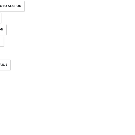
FOTO SESSION
ON
T
ANJE