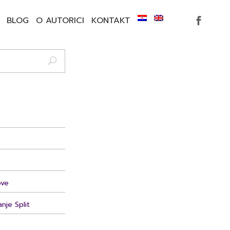
BLOG
O AUTORICI
KONTAKT
ove
anje Split