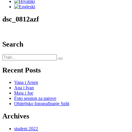
dsc_0812azf
Search
Recent Posts
Vana i Arsen
Ana i Ivan
Maja i Joe
Foto session za parove
Obiteljsko fotografiranje Split
Archives
studeni 2022