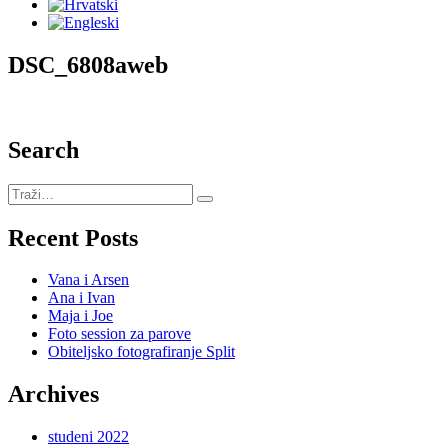
DSC_6808aweb
Search
Recent Posts
Vana i Arsen
Ana i Ivan
Maja i Joe
Foto session za parove
Obiteljsko fotografiranje Split
Archives
studeni 2022